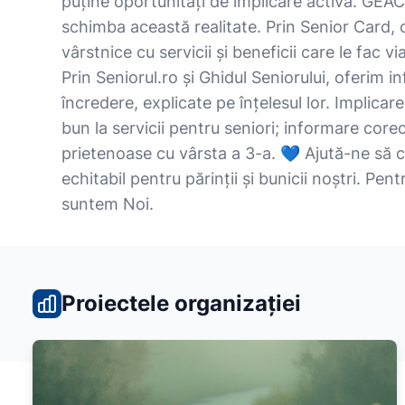
puține oportunități de implicare activă. GEAC
schimba această realitate. Prin Senior Card
vârstnice cu servicii și beneficii care le fac v
Prin Seniorul.ro și Ghidul Seniorului, oferim in
încredere, explicate pe înțelesul lor. Implicar
bun la servicii pentru seniori; informare corec
prietenoase cu vârsta a 3-a. 💙 Ajută-ne să c
echitabil pentru părinții și bunicii noștri. Pent
suntem Noi.
Proiectele organizației