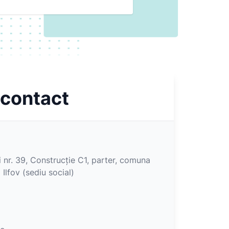
 contact
i nr. 39, Construcție C1, parter, comuna
 Ilfov (sediu social)