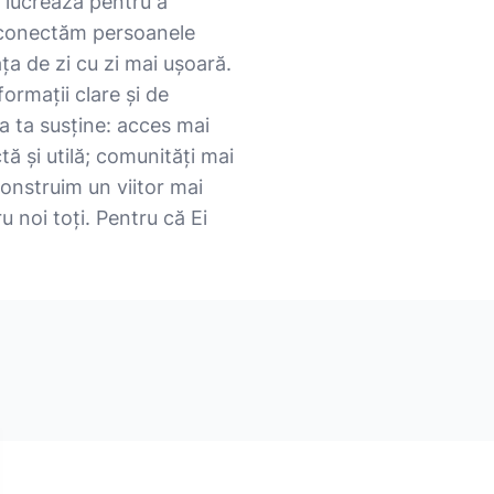
 lucrează pentru a
, conectăm persoanele
iața de zi cu zi mai ușoară.
formații clare și de
ea ta susține: acces mai
tă și utilă; comunități mai
onstruim un viitor mai
ru noi toți. Pentru că Ei