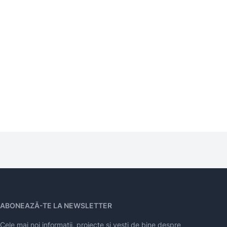
ABONEAZĂ-TE LA NEWSLETTER
Cele mai noi informații, proiecte și vești de bine despre