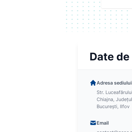
Date de
Adresa sediului
Str. Luceafărulu
Chiajna, Județul
București, Ilfov
Email