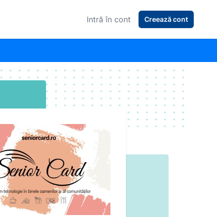
Intră în cont
Creează cont