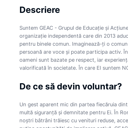
Descriere
Suntem GEAC - Grupul de Educație și Acțiune
organizație independentă care din 2013 adu
pentru binele comun. Imaginează-ți o comunit
persoană are voce și poate participa activ. În 
oameni sunt bazate pe respect, iar experiența
valorificată în societate. În care EI suntem N
De ce să devin voluntar?
Un gest aparent mic din partea fiecăruia din
multă siguranță și demnitate pentru Ei. În Ro
noștri bâtrâni trăiesc cu venituri reduse, acces