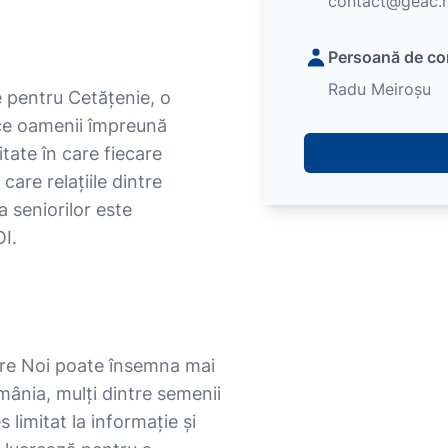
contact@geac.
Persoană de co
Radu Meiroșu
 pentru Cetățenie, o
ce oamenii împreună
ate în care fiecare
care relațiile dintre
 seniorilor este
OI.
tre Noi poate însemna mai
mânia, mulți dintre semenii
 limitat la informație și