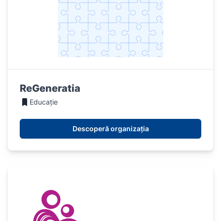
ReGeneratia
Educație
Descoperă organizația