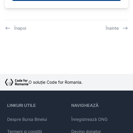
Înapoi
Înainte
O soluție Code for Romania.
LINKURI UTILE
NAVIGHEAZĂ
Despre Bursa Binelui
Înregistrează ONG
Termeni și condiții
Devino donator