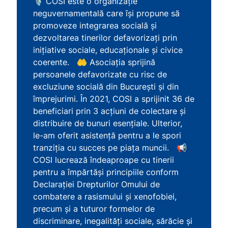
🎙️ COSI este o organizație
neguvernamentală care își propune să
promoveze integrarea socială și
dezvoltarea tinerilor defavorizați prin
inițiative sociale, educaționale și civice
coerente. 🤲 Asociația sprijină
persoanele defavorizate cu risc de
excluziune socială din București și din
împrejurimi. În 2021, COSI a sprijinit 36 ​​de
beneficiari prin 3 acțiuni de colectare și
distribuire de bunuri esențiale. Ulterior,
le-am oferit asistență pentru a le spori
tranziția cu succes pe piața muncii. 📢
COSI lucrează îndeaproape cu tinerii
pentru a împărtăși principiile conform
Declarației Drepturilor Omului de
combatere a rasismului și xenofobiei,
precum și a tuturor formelor de
discriminare, inegalități sociale, sărăcie și