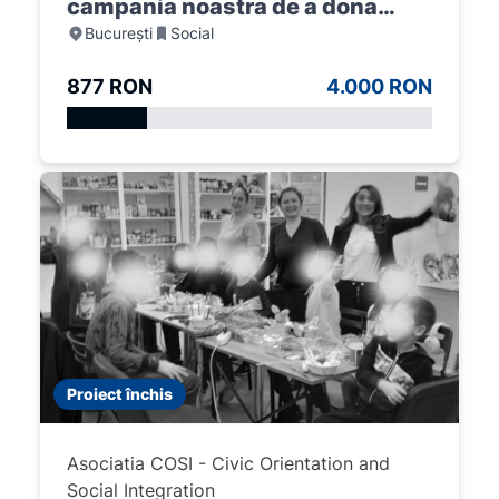
campania noastra de a dona
București
Social
materiale scolare pentru 50 de
copii
877 RON
4.000 RON
Proiect închis
Asociatia COSI - Civic Orientation and
Social Integration