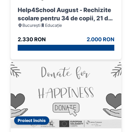
Help4School August - Rechizite
scolare pentru 34 de copii, 21 de
București
Educație
baieti si 13 fete
2.330 RON
2.000 RON
Proiect închis