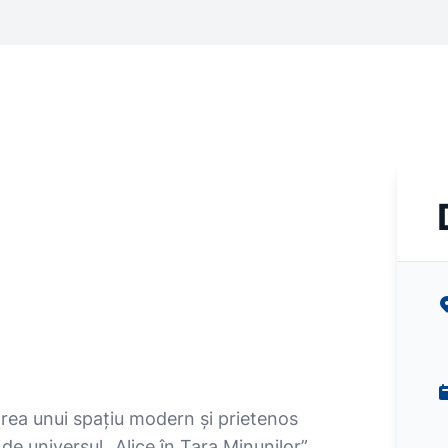
rea unui spațiu modern și prietenos
t de universul „Alice în Țara Minunilor”,