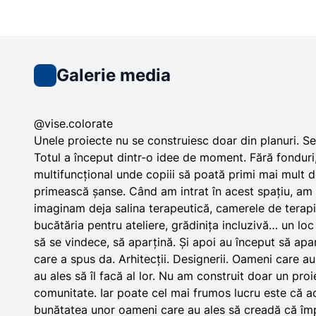
Galerie media
@vise.colorate
Unele proiecte nu se construiesc doar din planuri. S
Totul a început dintr-o idee de moment. Fără fonduri,
multifuncțional unde copiii să poată primi mai mult 
primească șanse. Când am intrat în acest spațiu, am 
imaginam deja salina terapeutică, camerele de terapie
bucătăria pentru ateliere, grădinița incluzivă… un loc 
să se vindece, să aparțină. Și apoi au început să apa
care a spus da. Arhitecții. Designerii. Oameni care au
au ales să îl facă al lor. Nu am construit doar un pro
comunitate. Iar poate cel mai frumos lucru este că a
bunătatea unor oameni care au ales să creadă că î