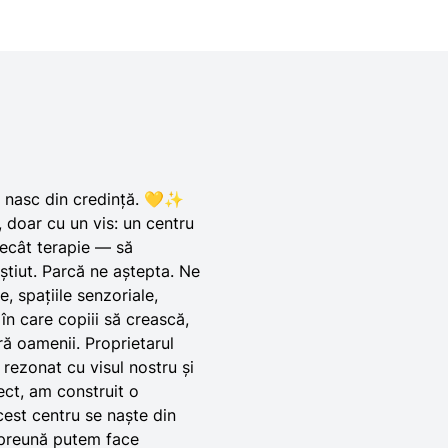
e nasc din credință. 💛✨
 doar cu un vis: un centru
decât terapie — să
știut. Parcă ne aștepta. Ne
, spațiile senzoriale,
în care copiii să crească,
ră oamenii. Proprietarul
 rezonat cu visul nostru și
iect, am construit o
cest centru se naște din
mpreună putem face