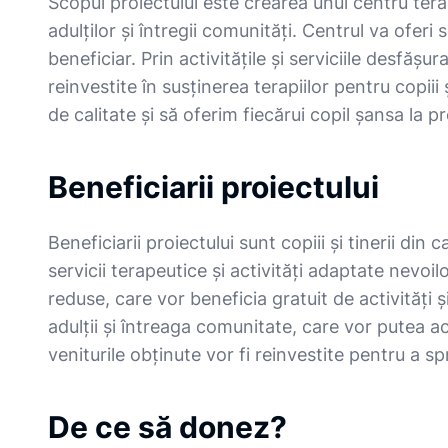
Scopul proiectului este crearea unui centru terapeut
adulților și întregii comunități. Centrul va oferi
beneficiar. Prin activitățile și serviciile desfă
reinvestite în susținerea terapiilor pentru copiii 
de calitate și să oferim fiecărui copil șansa la p
Beneficiarii proiectului
Beneficiarii proiectului sunt copiii și tinerii din 
servicii terapeutice și activități adaptate nevoil
reduse, care vor beneficia gratuit de activități și
adulții și întreaga comunitate, care vor putea acc
veniturile obținute vor fi reinvestite pentru a spriji
De ce să donez?