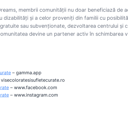
Dreams, membrii comunității nu doar beneficiază de acti
cu dizabilități și a celor proveniți din familii cu posibil
 gratuite sau subvenționate, dezvoltarea centrului și c
comunitatea devine un partener activ în schimbarea vieț
urate
–
gamma.app
–
visecoloratesisufletecurate.ro
rate
–
www.facebook.com
urate
–
www.instagram.com