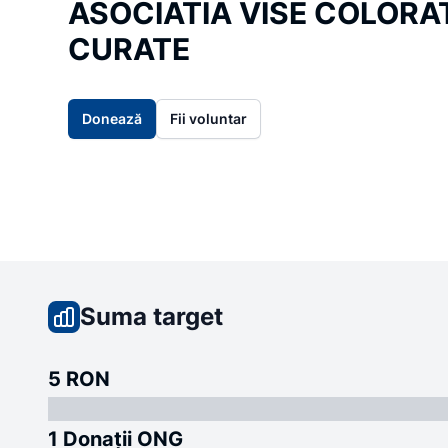
ASOCIATIA VISE COLORAT
CURATE
Donează
Fii voluntar
Suma target
5 RON
1 Donații ONG