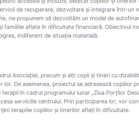
ic accesibil și incluziv, dedicat copiilor și tinerilor cu
 servicii de recuperare, dezvoltare și integrare într-un 
șurate, ne propunem să dezvoltăm un model de autofinanț
și familiile aflate în dificultate financiară. Obiectivul 
rogres, indiferent de situația materială.
cadrul Asociației, precum și alți copii și tineri cu dizab
or lor. De asemenea, proiectul se adresează copiilor pro
 terapii în cadrul programului lunar „Ziua Porților Desch
esa serviciile centrului. Prin participarea lor, vor cont
ni terapiile copiilor și tinerilor aflați în dificultate.