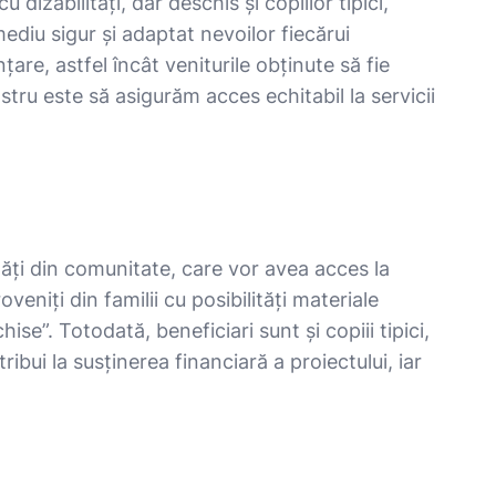
 dizabilități, dar deschis și copiilor tipici,
mediu sigur și adaptat nevoilor fiecărui
are, astfel încât veniturile obținute să fie
nostru este să asigurăm acces echitabil la servicii
ilități din comunitate, care vor avea acces la
veniți din familii cu posibilități materiale
ise”. Totodată, beneficiari sunt și copiii tipici,
ribui la susținerea financiară a proiectului, iar