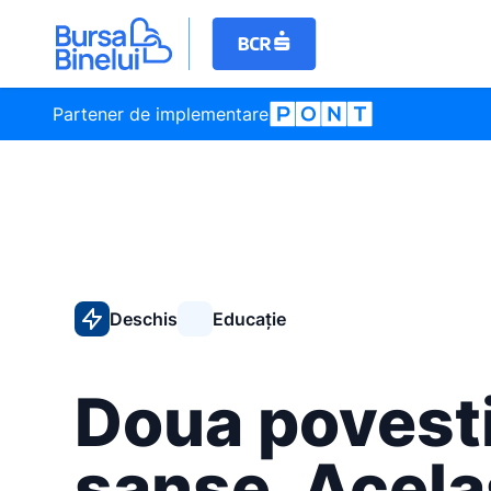
Partener de implementare
Deschis
Educație
Doua povesti
sanse. Acela