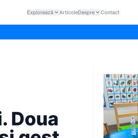
Explorează
Articole
Despre
Contact
. Doua
si gest