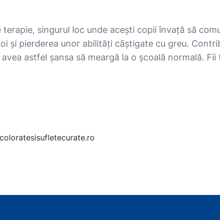
terapie, singurul loc unde acești copii învață să com
 și pierderea unor abilități câștigate cu greu. Contrib
 vor avea astfel șansa să meargă la o școală normală. F
coloratesisufletecurate.ro