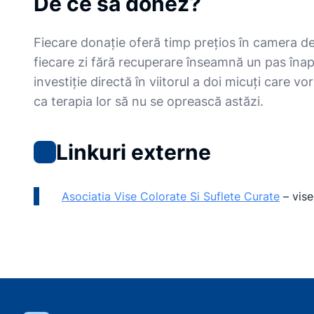
De ce să donez?
Fiecare donație oferă timp prețios în camera de 
fiecare zi fără recuperare înseamnă un pas înapoi
investiție directă în viitorul a doi micuți care
ca terapia lor să nu se oprească astăzi.
Linkuri externe
Asociatia Vise Colorate Si Suflete Curate
–
vise