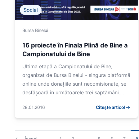
Social
Bursa Binelui
16 proiecte în Finala Plină de Bine a
Campionatului de Bine
Ultima etapă a Campionatului de Bine,
organizat de Bursa Binelui - singura platformă
online unde donațiile sunt necomisionate, se
desfășoară în următoarele trei săptămâni.
Fiecare proiect...
28.01.2016
Citește articol
Înapoi
1
2
...
5
6
7
8