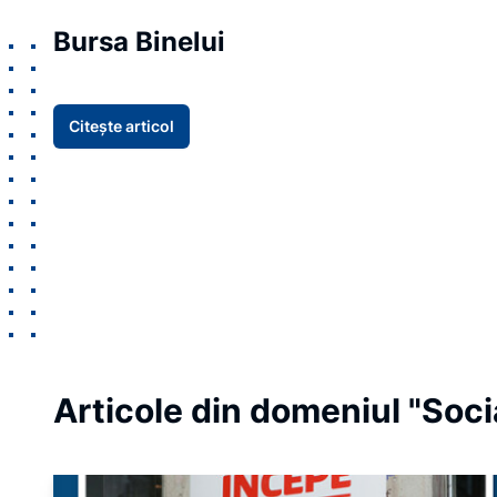
Bursa Binelui
Citește articol
Item
1
Articole din domeniul "Soci
of
5