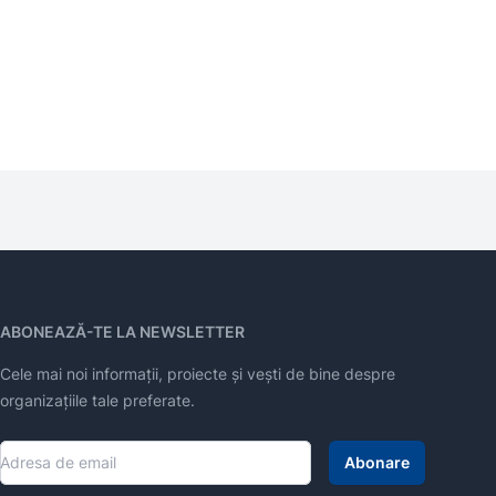
ABONEAZĂ-TE LA NEWSLETTER
Cele mai noi informații, proiecte și vești de bine despre
organizațiile tale preferate.
Abonare