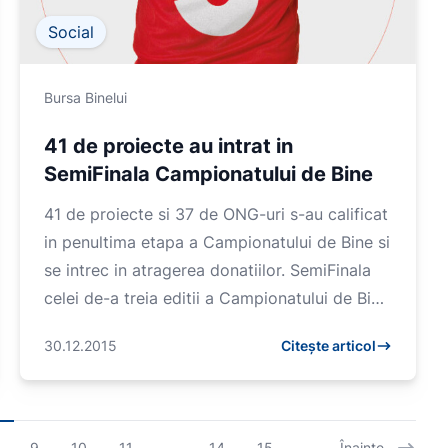
Social
Bursa Binelui
41 de proiecte au intrat in
SemiFinala Campionatului de Bine
41 de proiecte si 37 de ONG-uri s-au calificat
in penultima etapa a Campionatului de Bine si
se intrec in atragerea donatiilor. SemiFinala
celei de-a treia editii a Campionatului de Bine
se va desfasu...
30.12.2015
Citește articol
9
10
11
...
14
15
Înainte