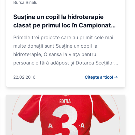
Bursa Binelui
Susține un copil la hidroterapie
clasat pe primul loc în Campionatul
de Bine
Primele trei proiecte care au primit cele mai
multe donații sunt Susține un copil la
hidroterapie, O șansă la viață pentru
persoanele fără adăpost și Dotarea Secțiilor
de Hematologie cu Infuzomate și...
22.02.2016
Citește articol