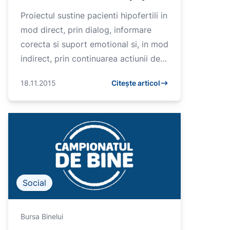
Proiectul sustine pacienti hipofertili in
mod direct, prin dialog, informare
corecta si suport emotional si, in mod
indirect, prin continuarea actiunii de
advocacy pe langa Ministerul
18.11.2015
Citește articol
Sanatatii si alt...
Social
Bursa Binelui