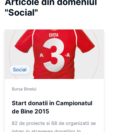
Articole din domeniul
5
"Social"
Social
Bursa Binelui
Start donatii in Campionatul
de Bine 2015
82 de proiecte si 68 de organizatii se
intrec in atragerea donatiilor In