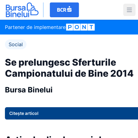
Partener de implementare
Social
Se prelungesc Sferturile
Campionatului de Bine 2014
Bursa Binelui
Citește articol
Item
1
of