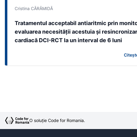
Cristina CĂRĂMIDĂ
Tratamentul acceptabil antiaritmic prin monito
evaluarea necesităţii acestuia şi resincroniza
cardiacă DCI-RCT la un interval de 6 luni
Citeșt
O soluție Code for Romania.