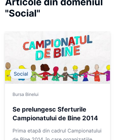
Articole din domeniul
5
"Social"
Social
Bursa Binelui
Se prelungesc Sferturile
Campionatului de Bine 2014
Prima etapă din cadrul Campionatului
de Bine 2014, în care organizațiile