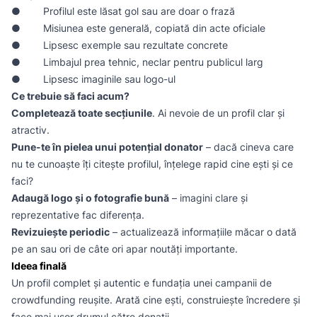
● Profilul este lăsat gol sau are doar o frază
● Misiunea este generală, copiată din acte oficiale
● Lipsesc exemple sau rezultate concrete
● Limbajul prea tehnic, neclar pentru publicul larg
● Lipsesc imaginile sau logo-ul
Ce trebuie să faci acum?
Completează toate secțiunile
. Ai nevoie de un profil clar și
atractiv.
Pune-te în pielea unui potențial donator
– dacă cineva care
nu te cunoaște îți citește profilul, înțelege rapid cine ești și ce
faci?
Adaugă logo și o fotografie bună
– imagini clare și
reprezentative fac diferența.
Revizuiește periodic
– actualizează informațiile măcar o dată
pe an sau ori de câte ori apar noutăți importante.
Ideea finală
Un profil complet și autentic e fundația unei campanii de
crowdfunding reușite. Arată cine ești, construiește încredere și
face mai ușor drumul către donații.