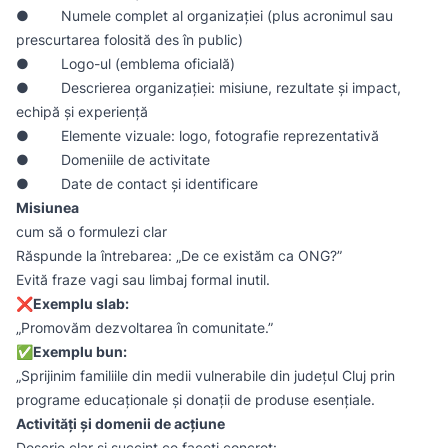
● Numele complet al organizației (plus acronimul sau
prescurtarea folosită des în public)
● Logo-ul (emblema oficială)
● Descrierea organizației: misiune, rezultate și impact,
echipă și experiență
● Elemente vizuale: logo, fotografie reprezentativă
● Domeniile de activitate
● Date de contact și identificare
Misiunea
cum să o formulezi clar
Răspunde la întrebarea: „De ce existăm ca ONG?”
Evită fraze vagi sau limbaj formal inutil.
❌Exemplu slab:
„Promovăm dezvoltarea în comunitate.”
✅
Exemplu bun:
„Sprijinim familiile din medii vulnerabile din județul Cluj prin
programe educaționale și donații de produse esențiale.
Activități și domenii de acțiune
Descrie clar și succint ce faceți concret: