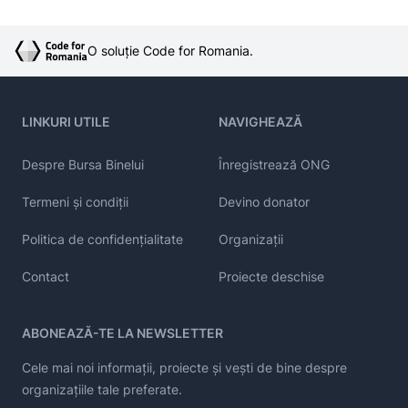
O soluție Code for Romania.
LINKURI UTILE
NAVIGHEAZĂ
Despre Bursa Binelui
Înregistrează ONG
Termeni și condiții
Devino donator
Politica de confidențialitate
Organizații
Contact
Proiecte deschise
ABONEAZĂ-TE LA NEWSLETTER
Cele mai noi informații, proiecte și vești de bine despre
organizațiile tale preferate.