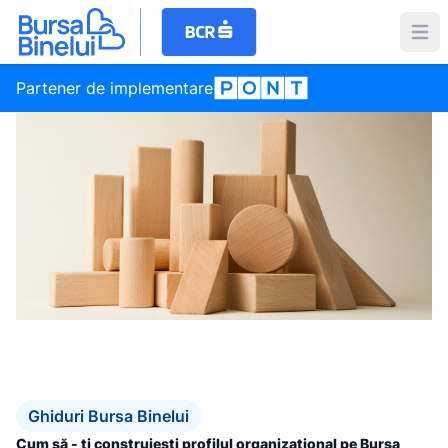
Partener de implementare
Ghiduri Bursa Binelui
Cum să - ți construiești profilul organizațional pe Bursa