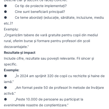
● Ce tip de proiecte implementați?
● Cine sunt beneficiarii principali?
● Ce teme abordați (educație, sănătate, incluziune, mediu
etc.)?
Exemplu:
„Organizăm tabere de vară gratuite pentru copii din mediul
rural, oferim burse și formare pentru profesori din școli
dezavantajate.”
Rezultate și impact
Include cifre, rezultate sau povești relevante. Fii sincer și
specific.
Exemple:
● „În 2024 am sprijinit 320 de copii cu rechizite și haine de
iarnă.”
● „Am format peste 50 de profesori în metode de învățare
activă.”
● „Peste 10.000 de persoane au participat la
evenimentele noastre de conștientizare.”