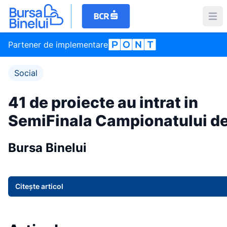
Partener de implementare
Social
41 de proiecte au intrat in
SemiFinala Campionatului de
Bursa Binelui
Citește articol
Item
1
of