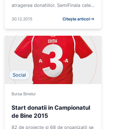
atragerea donatiilor. SemiFinala celei
de-a treia editii a Campionatului de
30.12.2015
Citește articol
Bine se va desfasu...
Social
Bursa Binelui
Start donatii in Campionatul
de Bine 2015
82 de proiecte si 68 de organizatii se