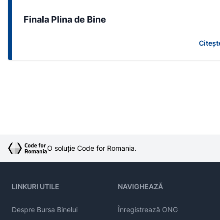
Finala Plina de Bine
Citeșt
O soluție Code for Romania.
LINKURI UTILE
NAVIGHEAZĂ
Despre Bursa Binelui
Înregistrează ONG