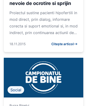
nevoie de ocrotire si sprijin
Proiectul sustine pacienti hipofertili in
mod direct, prin dialog, informare
corecta si suport emotional si, in mod
indirect, prin continuarea actiunii de
advocacy pe langa Ministerul
18.11.2015
Citește articol
Sanatatii si alt...
Social
Bursa Binelui