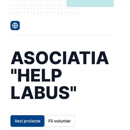
ASOCIATIA
"HELP
LABUS"
Vezi proiecte
Fii voluntar