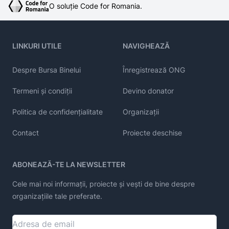
O soluție Code for Romania.
LINKURI UTILE
NAVIGHEAZĂ
Despre Bursa Binelui
Înregistrează ONG
Termeni și condiții
Devino donator
Politica de confidențialitate
Organizații
Contact
Proiecte deschise
ABONEAZĂ-TE LA NEWSLETTER
Cele mai noi informații, proiecte și vești de bine despre
organizațiile tale preferate.