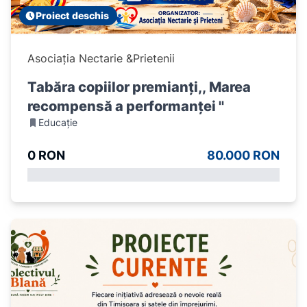
Proiect deschis
Asociația Nectarie &Prietenii
Tabăra copiilor premianți,, Marea
recompensă a performanței ''
Educație
0 RON
80.000 RON