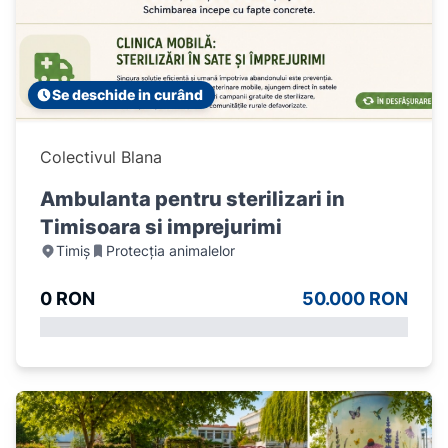
Se deschide in curând
Colectivul Blana
Ambulanta pentru sterilizari in
Timisoara si imprejurimi
Timiș
Protecția animalelor
0 RON
50.000 RON