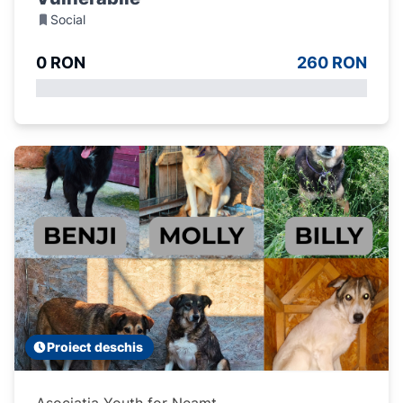
Social
0 RON
260 RON
Proiect deschis
Asociatia Youth for Neamt