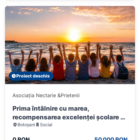
Proiect deschis
Asociația Nectarie &Prietenii
Prima întâlnire cu marea,
recompensarea excelenței școlare și
Botoșani
Social
dezvoltarea personală a copiilor
premianți
0 RON
50.000 RON