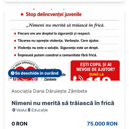
Se deschide in curând
Asociația Dana Dăruiește Zâmbete
Nimeni nu merită să trăiască în frică
Vaslui
Educație
0 RON
75.000 RON