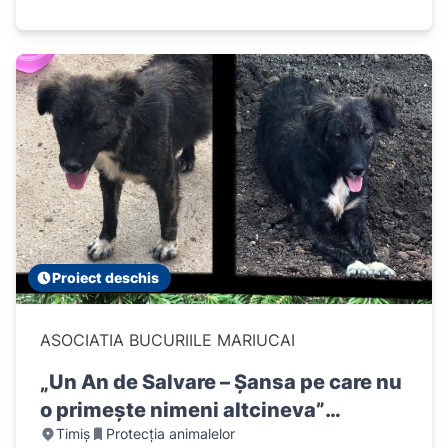
Proiect deschis
ASOCIATIA BUCURIILE MARIUCAI
„Un An de Salvare – Șansa pe care nu
o primește nimeni altcineva”
Timiș
Protecția animalelor
(Campanie anuală pentru