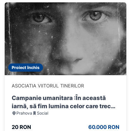
Proiect închis
ASOCIATIA VIITORUL TINERILOR
Campanie umanitara :În această
iarnă, să fim lumina celor care trec
Prahova
Social
prin grautatile vietii.
20 RON
60.000 RON