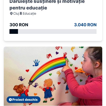
Dăruiește susținere și motivație
pentru educație
Cluj
Educație
300 RON
3.040 RON
Proiect deschis