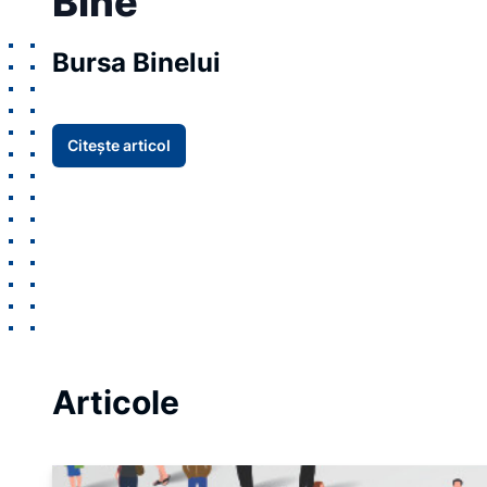
Bine
Bursa Binelui
Citește articol
Item
1
Articole
of
5