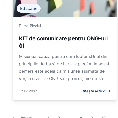
Educație
Bursa Binelui
KIT de comunicare pentru ONG-uri
(I)
Misiunea: cauza pentru care luptăm.Unul din
principiile de bază de la care plecăm în acest
demers este acela că misiunea asumată de
voi, la nivel de ONG sau proiect, merită să
ajungă la câ...
12.12.2017
Citește articol
Înapoi
1
2
...
8
9
10
11