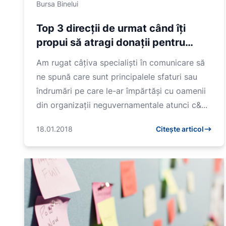
Bursa Binelui
Top 3 direcții de urmat când îți
propui să atragi donații pentru
cauza ta // Andreea Burlacu
Am rugat câțiva specialiști în comunicare să
ne spună care sunt principalele sfaturi sau
îndrumări pe care le-ar împărtăși cu oamenii
din organizații neguvernamentale atunci c&...
18.01.2018
Citește articol