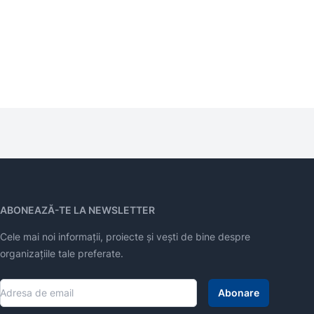
ABONEAZĂ-TE LA NEWSLETTER
Cele mai noi informații, proiecte și vești de bine despre
organizațiile tale preferate.
Abonare