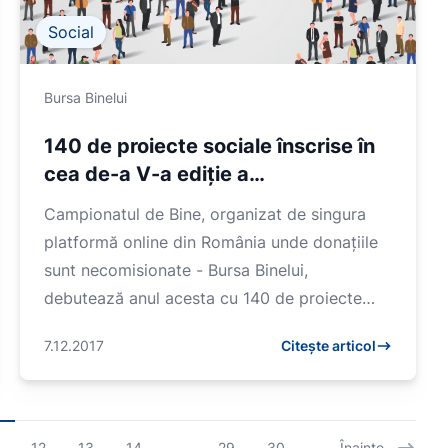
Social
Bursa Binelui
140 de proiecte sociale înscrise în
cea de-a V-a ediție a
Campionatului de Bine
Campionatul de Bine, organizat de singura
platformă online din România unde donațiile
sunt necomisionate - Bursa Binelui,
debutează anul acesta cu 140 de proiecte
sociale înscrise de către...
7.12.2017
Citește articol
12
13
14
...
29
30
Înainte