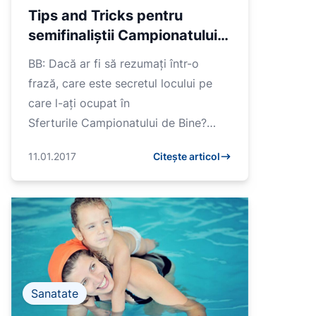
Tips and Tricks pentru
semifinaliștii Campionatului
de Bine de la Cristi Airinei
BB: Dacă ar fi să rezumați într-o
frază, care este secretul locului pe
care l-ați ocupat în
Sferturile Campionatului de Bine?
C.A.: Comunitate și transparență. Din
11.01.2017
Citește articol
păcate, sau d...
Sanatate