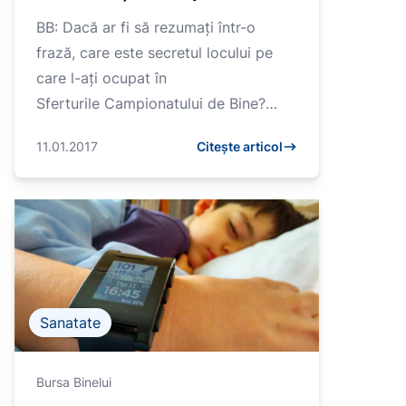
de Bine de la Cristina Grigore
BB: Dacă ar fi să rezumați într-o
frază, care este secretul locului pe
care l-ați ocupat în
Sferturile Campionatului de Bine?
C.G.: Comunicarea permanenta cu
11.01.2017
Citește articol
”beneficiarii&rdqu...
Sanatate
Bursa Binelui