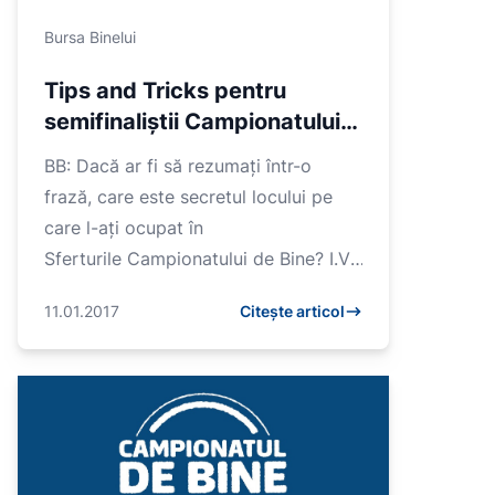
Bursa Binelui
Tips and Tricks pentru
semifinaliștii Campionatului
de Bine de la Ioana Vârtosu
BB: Dacă ar fi să rezumați într-o
frază, care este secretul locului pe
care l-ați ocupat în
Sferturile Campionatului de Bine? I.V.:
Pentru acest campionat ne-am
11.01.2017
Citește articol
pregătit din timp si...