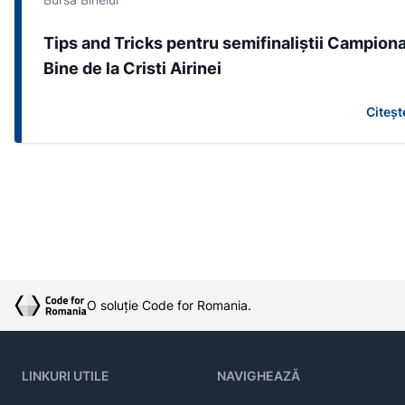
Tips and Tricks pentru semifinaliștii Campiona
Bine de la Cristi Airinei
Citeșt
O soluție Code for Romania.
LINKURI UTILE
NAVIGHEAZĂ