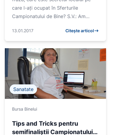
care l-ați ocupat în Sferturile
Campionatului de Bine? S.V.: Am
vorbit celor care ne-au trecut pragul
13.01.2017
Citește articol
despre nevoile...
Sanatate
Bursa Binelui
Tips and Tricks pentru
semifinaliștii Campionatului