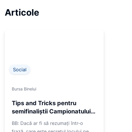
1
Articole
of
5
Social
Bursa Binelui
Tips and Tricks pentru
semifinaliștii Campionatului
de Bine de la Sînziana Vatră
BB: Dacă ar fi să rezumați într-o
frază, care este secretul locului pe