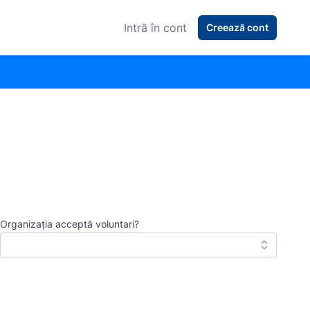
Intră în cont
Creează cont
Organizația acceptă voluntari?