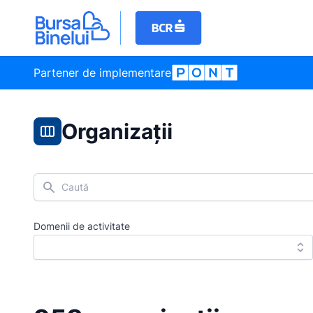
Partener de implementare
Organizații
Caută
Domenii de activitate