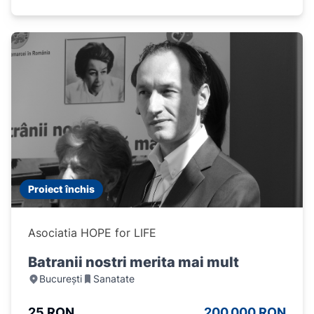
Proiect închis
Asociatia HOPE for LIFE
Batranii nostri merita mai mult
București
Sanatate
25 RON
200.000 RON