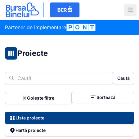
Partener de implementare
Proiecte
Caută
Caută
Sortează
Golește filtre
Lista proiecte
Hartă proiecte