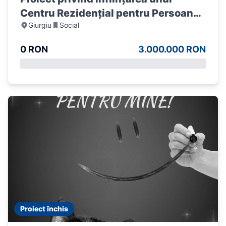
Centru Rezidențial pentru Persoane
Giurgiu
Social
Vârstnice în Colibasi-Campurelu
Judetul Giurgiu
0 RON
3.000.000 RON
Proiect închis