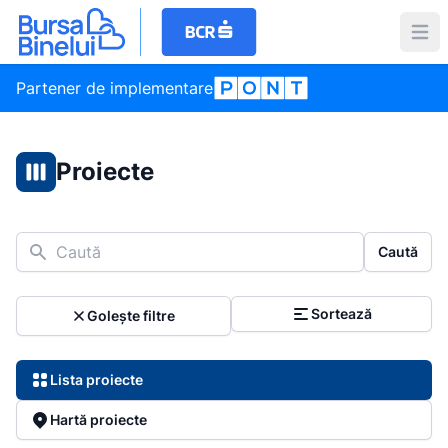
Partener de implementare
Proiecte
Caută
Caută
Sortează
Golește filtre
Lista proiecte
Hartă proiecte