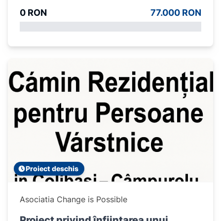
0 RON
77.000 RON
Proiect deschis
Asociatia Change is Possible
Proiect privind înființarea unui