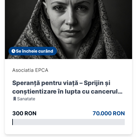
Se încheie curând
Asociatia EPCA
Speranță pentru viață – Sprijin și
conștientizare în lupta cu cancerul
Sanatate
de sân
300 RON
70.000 RON