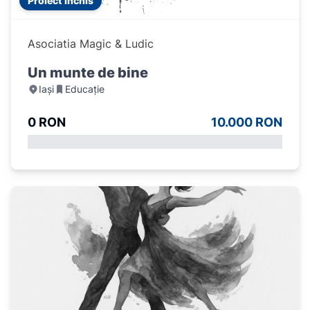
Proiect închis
Asociatia Magic & Ludic
Un munte de bine
Iași
Educație
0 RON
10.000 RON