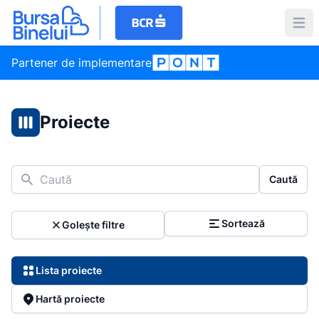
Partener de implementare
Proiecte
Caută
Caută
Sortează
Golește filtre
Lista proiecte
Hartă proiecte