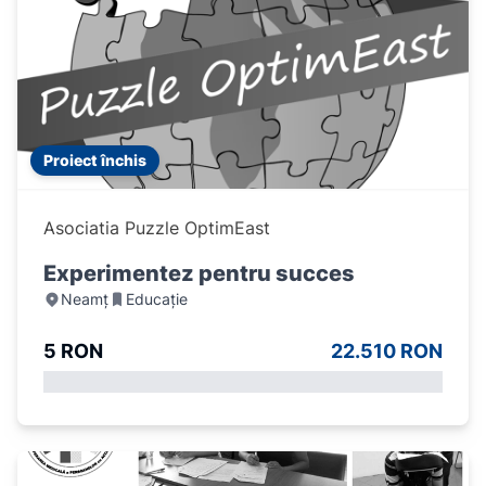
Proiect închis
Asociatia Puzzle OptimEast
Experimentez pentru succes
Neamț
Educație
5 RON
22.510 RON